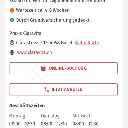
Fachärztin FMH für Allgemeine Innere Medizin
Wartezeit ca. 4-8 Wochen
Durch Grundversicherung gedeckt.
Praxis Claravita
Clarastrasse 12,
4058
Basel
Siehe Karte
www.claravita.ch
ONLINE-BUCHUNG
JETZT ANRUFEN
Geschäftszeiten
Montag
Dienstag
Mittwoch
08:00
-
12:30
08:00
-
12:30
08:00
-
12:30