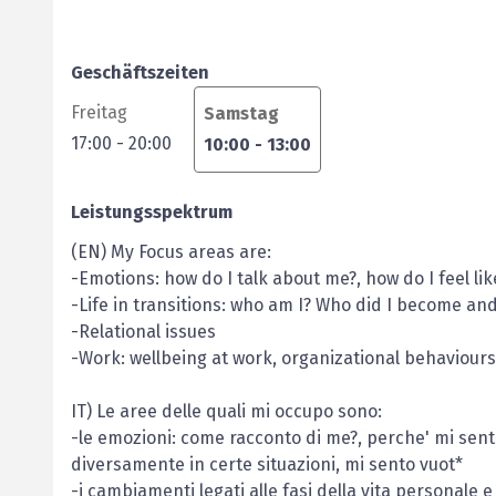
Geschäftszeiten
Freitag
Samstag
17:00
-
20:00
10:00
-
13:00
Leistungsspektrum
(EN) My Focus areas are:
-Emotions: how do I talk about me?, how do I feel like
-Life in transitions: who am I? Who did I become an
-Relational issues
-Work: wellbeing at work, organizational behaviours
IT) Le aree delle quali mi occupo sono:
-le emozioni: come racconto di me?, perche' mi sento
diversamente in certe situazioni, mi sento vuot*
-i cambiamenti legati alle fasi della vita personale 