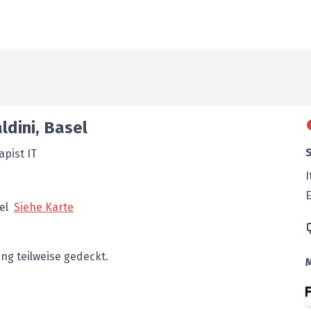
ldini
,
Basel
apist IT
I
E
el
Siehe Karte
ng teilweise gedeckt.