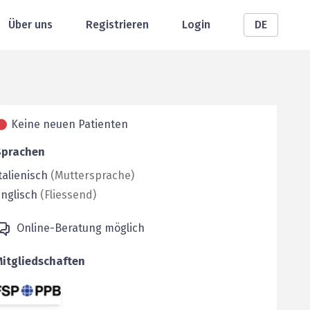
Über uns
Registrieren
Login
DE
Keine neuen Patienten
Sprachen
talienisch
(
Muttersprache
)
nglisch
(
Fliessend
)
Online-Beratung möglich
Mitgliedschaften