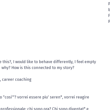
b
P
 this?, I would like to behave differently, I feel empty
d why? How is this connected to my story?
, career coaching
 "cosi'"? vorrei essere piu' seren*, vorrei reagire
e professionale: chi sono ora? Chi sono diventat* e