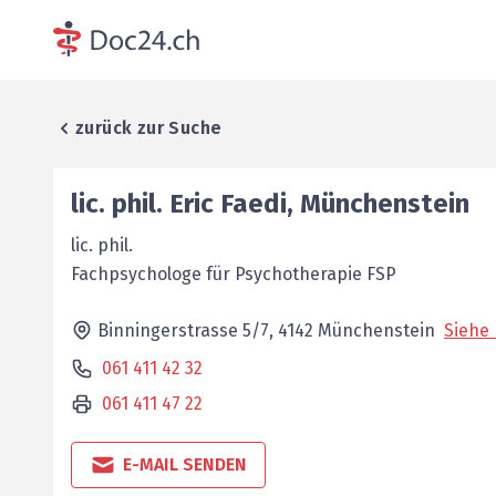
zurück zur Suche
lic. phil.
Eric
Faedi
,
Münchenstein
lic. phil.
Fachpsychologe für ­Psychotherapie FSP
Binningerstrasse 5/7,
4142
Münchenstein
Siehe 
061 411 42 32
061 411 47 22
E-MAIL SENDEN