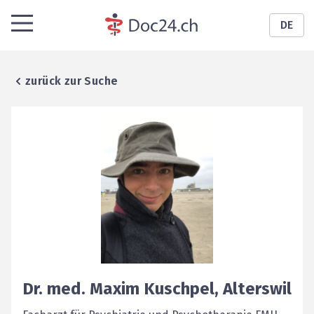
DE
zurück zur Suche
Dr. med.
Maxim
Kuschpel
,
Alterswil