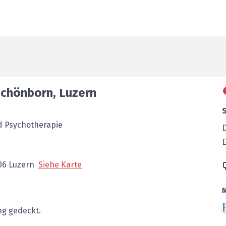
Schönborn
,
Luzern
nd Psychotherapie
E
06
Luzern
Siehe Karte
g gedeckt.