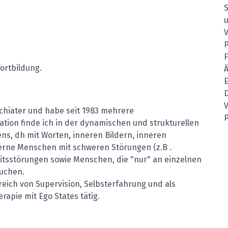
P
ortbildung.
Ä
E
D
V
ychiater und habe seit 1983 mehrere
P
tion finde ich in der dynamischen und strukturellen
ens, dh mit Worten, inneren Bildern, inneren
gerne Menschen mit schweren Störungen (z.B .
itsstörungen sowie Menschen, die "nur" an einzelnen
uchen.
ereich von Supervision, Selbsterfahrung und als
rapie mit Ego States tätig.