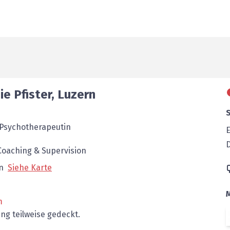
nie
Pfister
,
Luzern
Psychotherapeutin
E
 Coaching & Supervision
n
Siehe Karte
m
ng teilweise gedeckt.