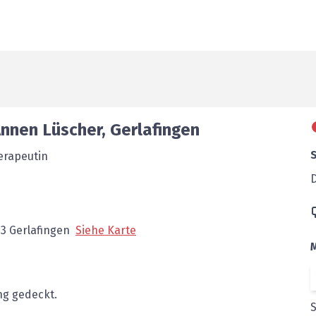
nnen Lüscher
,
Gerlafingen
erapeutin
63
Gerlafingen
Siehe Karte
g gedeckt.