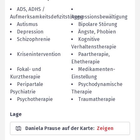
ADS, ADHS /
Aufmerksamkeitsdefizitstörung
Aggressionsbewältigung
Autismus
Bipolare Störung
Depression
Ängste, Phobien
Schizophrenie
Kognitive
Verhaltenstherapie
Krisenintervention
Paartherapie,
Ehetherapie
Fokal- und
Medikamenten-
Kurztherapie
Einstellung
Peripartale
Psychodynamische
Psychiatrie
Therapie
Psychotherapie
Traumatherapie
Lage
Daniela Prause auf der Karte
:
Zeigen