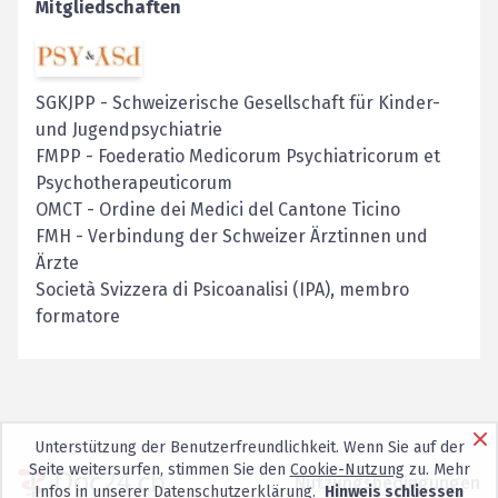
Mitgliedschaften
SGKJPP
-
Schweizerische Gesellschaft für Kinder-
und Jugendpsychiatrie
FMPP
-
Foederatio Medicorum Psychiatricorum et
Psychotherapeuticorum
OMCT
-
Ordine dei Medici del Cantone Ticino
FMH
-
Verbindung der Schweizer Ärztinnen und
Ärzte
Società Svizzera di Psicoanalisi (IPA), membro
formatore
Unterstützung der Benutzerfreundlichkeit. Wenn Sie auf der
Seite weitersurfen, stimmen Sie den
Cookie-Nutzung
zu. Mehr
Nutzungsbedingungen
Infos in unserer
Datenschutzerklärung
.
Hinweis schliessen