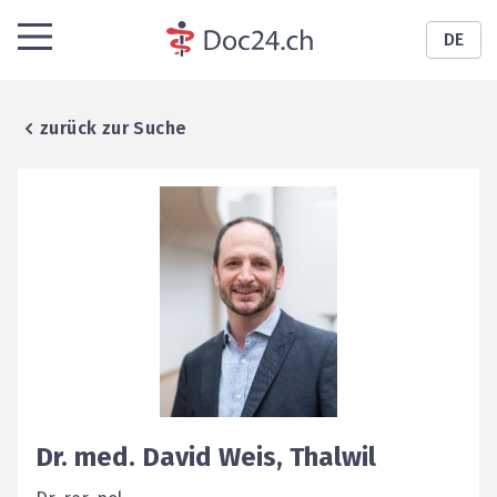
DE
zurück zur Suche
Dr. med.
David
Weis
,
Thalwil