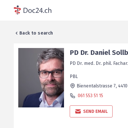
Back to search
PD Dr.
Daniel
Soll
PD Dr. med. Dr. phil. Facha
PBL
Bienentalstrasse 7,
4410
061 553 51 15
SEND EMAIL