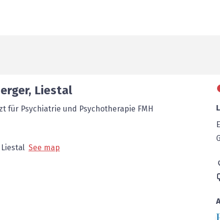
berger
,
Liestal
rzt für Psychiatrie und Psychotherapie FMH
E
Liestal
See map