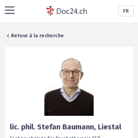
FR
Retour à la recherche
lic. phil.
Stefan
Baumann
,
Liestal