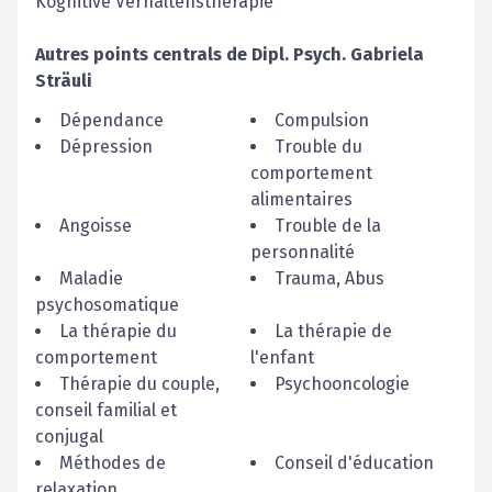
Kognitive Verhaltenstherapie
Autres points centrals de
Dipl. Psych.
Gabriela
Sträuli
Dépendance
Compulsion
Dépression
Trouble du
comportement
alimentaires
Angoisse
Trouble de la
personnalité
Maladie
Trauma, Abus
psychosomatique
La thérapie du
La thérapie de
comportement
l'enfant
Thérapie du couple,
Psychooncologie
conseil familial et
conjugal
Méthodes de
Conseil d'éducation
relaxation