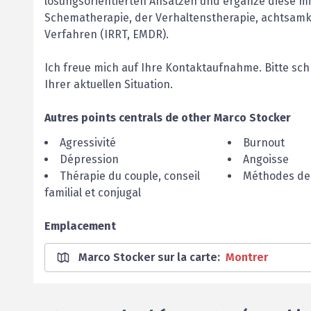
lösungsorientierten Ansätzen und ergänze diese mi
Schematherapie, der Verhaltenstherapie, achtsam
Verfahren (IRRT, EMDR).
Ich freue mich auf Ihre Kontaktaufnahme. Bitte sch
Ihrer aktuellen Situation.
Autres points centrals de
other
Marco
Stocker
Agressivité
Burnout
Dépression
Angoisse
Thérapie du couple, conseil
Méthodes de 
familial et conjugal
Emplacement
Marco Stocker sur la carte
:
Montrer