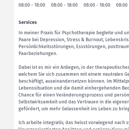
08:00
-
18:00
08:00
-
18:00
08:00
-
18:00
08:00
Services
In meiner Praxis für Psychotherapie begleite und 
Paare bei Depression, Stress & Burnout, Lebenskri
Persönlichkeitsstörungen, Essstörungen, posttra
Paarbeziehungen.
Dabei ist es mir ein Anliegen, in der therapeutisch
welchem Sie sich zusammen mit einem neutralen Ge
beschäftigt, auseinandersetzen können. Im Mittelpu
Lebenssituation und die damit einhergehenden Bedür
Chance für einen Veränderungsprozess und persönl
Selbstwirksamkeit und das Vertrauen in die eigenen
gefördert, um mehr Gelassenheit ins Leben zu bri
Ich arbeite integrativ, das heisst vorwiegend nac