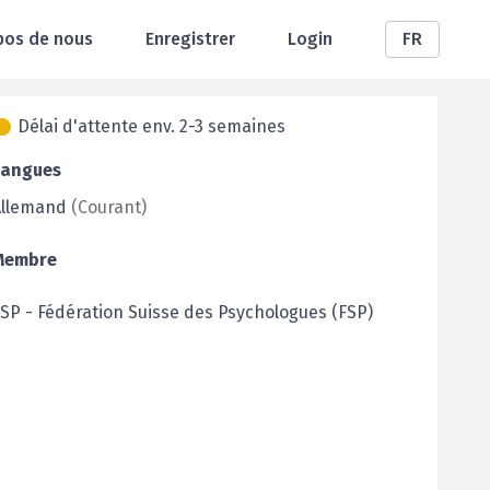
pos de nous
Enregistrer
Login
FR
Délai d'attente env. 2-3 semaines
Langues
Allemand
(
Courant
)
Membre
FSP
-
Fédération Suisse des Psychologues (FSP)