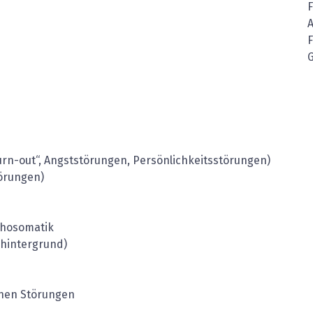
Burn-out“, Angststörungen, Persönlichkeitsstörungen)
örungen)
ychosomatik
shintergrund)
chen Störungen