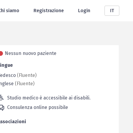
Chi siamo
Registrazione
Login
IT
Nessun nuovo paziente
Lingue
Tedesco
(
Fluente
)
nglese
(
Fluente
)
Studio medico è accessibile ai disabili.
Consulenza online possibile
ssociazioni