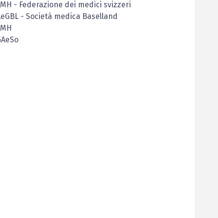
FMH
-
Federazione dei medici svizzeri
AeGBL
-
Società medica Baselland
FMH
GAeSo