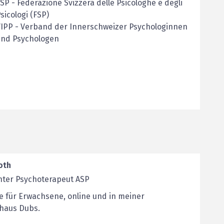
FSP
-
Federazione Svizzera delle Psicologhe e degli
sicologi (FSP)
VIPP
-
Verband der Innerschweizer Psychologinnen
und Psychologen
oth
nter Psychoterapeut ASP
e für Erwachsene, online und in meiner
ahaus Dubs.