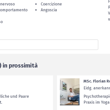
 nervoso
Coercizione
P
 comportamento
Angoscia
so
) in prossimità
MSc. Florian R
Eidg. anerkan
liche und Paare
Psychotherapi
t.
Praxis im Yog