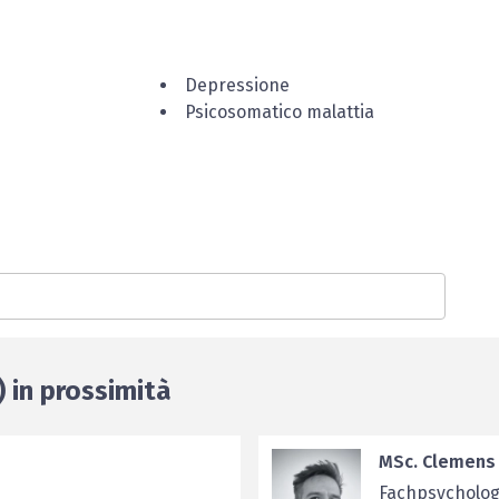
Depressione
Psicosomatico malattia
) in prossimità
MSc. Clemens 
Fachpsycholog