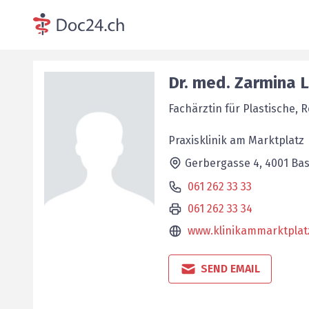
Dr. med.
Zarmina
Fachärztin für Plastische, 
Praxisklinik am Marktplatz
Gerbergasse 4,
4001
Bas
061 262 33 33
061 262 33 34
www.klinikammarktplat
SEND EMAIL