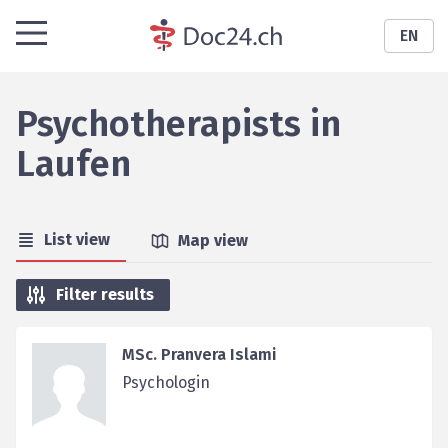
EN
Psychotherapists
in
Laufen
List view
Map view
Filter results
MSc. Pranvera Islami
Psychologin