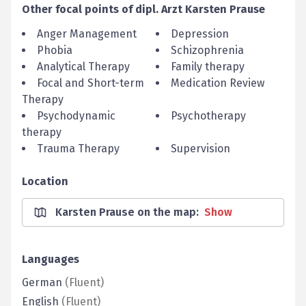
Other focal points of
dipl. Arzt
Karsten
Prause
Anger Management
Depression
Phobia
Schizophrenia
Analytical Therapy
Family therapy
Focal and Short-term
Medication Review
Therapy
Psychodynamic
Psychotherapy
therapy
Trauma Therapy
Supervision
Location
Karsten Prause on the map
:
Show
Languages
German
(
Fluent
)
English
(
Fluent
)