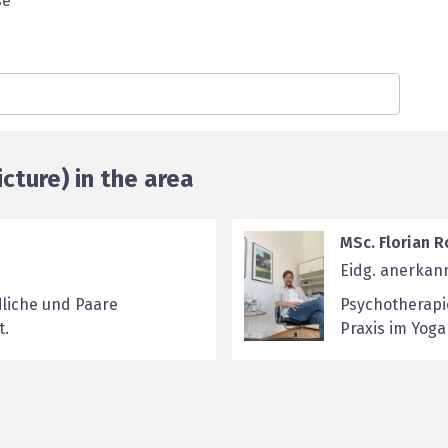
se
cture) in the area
MSc. Florian R
Eidg. anerkan
liche und Paare
Psychotherapi
t.
Praxis im Yog