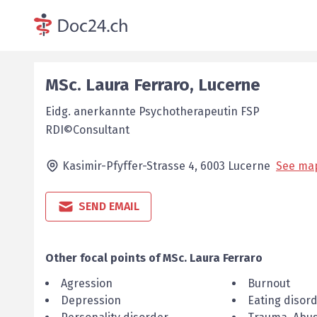
MSc.
Laura
Ferraro
,
Lucerne
Eidg. anerkannte Psychotherapeutin FSP
RDI©Consultant
Kasimir-Pfyffer-Strasse 4,
6003
Lucerne
See ma
SEND EMAIL
Other focal points of
MSc.
Laura
Ferraro
Agression
Burnout
Depression
Eating disor