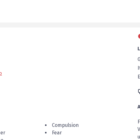
I
p
E
Compulsion
der
Fear