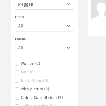
Meggen
FOCUS
All
LANGUAGE
All
Women
(
2
)
Men
(
0
)
Institutions
(
0
)
With picture
(
2
)
Online Consultation
(
2
)