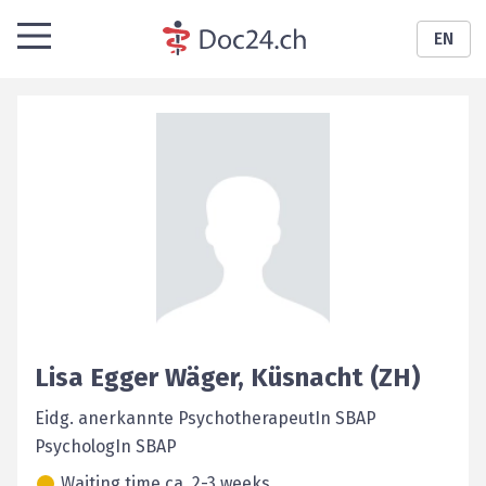
EN
Lisa
Egger Wäger
,
Küsnacht (ZH)
Eidg. anerkannte PsychotherapeutIn SBAP
PsychologIn SBAP
Waiting time ca. 2-3 weeks