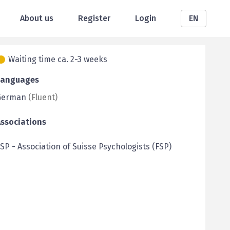
About us
Register
Login
EN
Waiting time ca. 2-3 weeks
Languages
German
(
Fluent
)
Associations
FSP
-
Association of Suisse Psychologists (FSP)