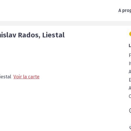
A pro
islav
Rados
,
Liestal
F
I
A
iestal
Voir la carte