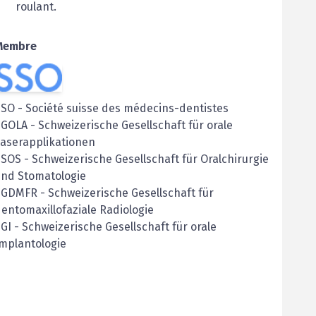
roulant.
Membre
SSO
-
Société suisse des médecins-dentistes
SGOLA
-
Schweizerische Gesellschaft für orale
aserapplikationen
SSOS
-
Schweizerische Gesellschaft für Oralchirurgie
und Stomatologie
SGDMFR
-
Schweizerische Gesellschaft für
entomaxillofaziale Radiologie
GI
-
Schweizerische Gesellschaft für orale
mplantologie