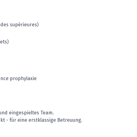
udes supérieures)
ets)
ance prophylaxie
 und eingespieltes Team.
nkt - für eine erstklassige Betreuung.