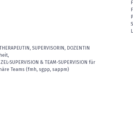
S
L
ARTHERAPEUTIN, SUPERVISORIN, DOZENTIN
eit,
NZEL-SUPERVISION & TEAM-SUPERVISION für
linäre Teams (fmh, sgpp, sappm)