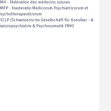
FMH
-
Fédération des médecins suisses
FMPP
-
Foederatio Medicorum Psychiatricorum et
Psychotherapeuticorum
SCLP (Schweizerische Gesellschaft für Konsiliar - &
iaisonpsychiatrie & Psychosomatik FMH)