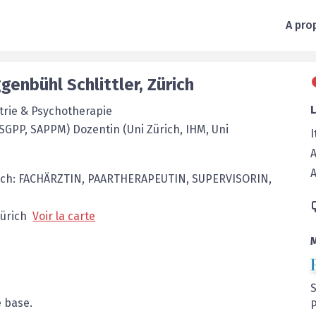
A pro
genbühl Schlittler
,
Zürich
atrie & Psychotherapie
SGPP, SAPPM) Dozentin (Uni Zürich, IHM, Uni
I
A
sch: FACHÄRZTIN, PAARTHERAPEUTIN, SUPERVISORIN,
ürich
Voir la carte
e base.