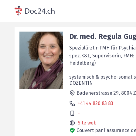
Dr. med.
Regula
Gug
Spezialärztin FMH für Psychi
spez.K&L, Supervisorin, FMH: 
Heidelberg)
systemisch & psycho-somati
DOZENTIN
Badenerstrasse 29,
8004
Z
+41 44 820 83 83
-
Site web
Couvert par l'assurance d