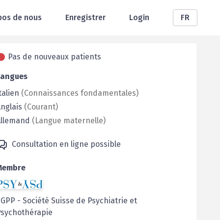
pos de nous
Enregistrer
Login
FR
Pas de nouveaux patients
Langues
talien
(
Connaissances fondamentales
)
nglais
(
Courant
)
Allemand
(
Langue maternelle
)
Consultation en ligne possible
Membre
SGPP
-
Société Suisse de Psychiatrie et
Psychothérapie