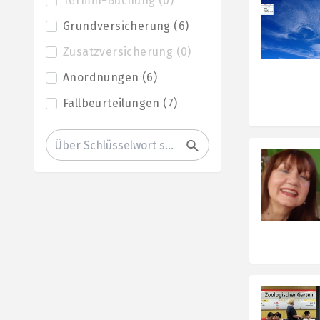
Termin-Buchung
(
0
)
Grundversicherung
(
6
)
Zusatzversicherung
(
0
)
Anordnungen
(
6
)
Fallbeurteilungen
(
7
)