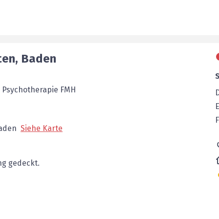
ten
,
Baden
, Psychotherapie FMH
E
F
aden
Siehe Karte
g gedeckt.