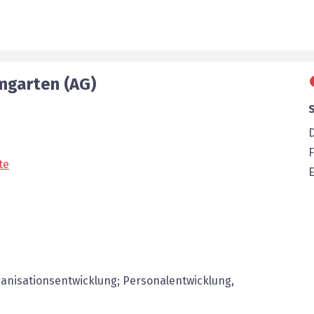
mgarten (AG)
F
te
E
ganisationsentwicklung; Personalentwicklung,