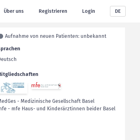
Über uns
Registrieren
Login
DE
Aufnahme von neuen Patienten: unbekannt
Sprachen
Deutsch
Mitgliedschaften
MedGes
-
Medizinische Gesellschaft Basel
mfe
-
mfe Haus- und Kinderärztinnen beider Basel