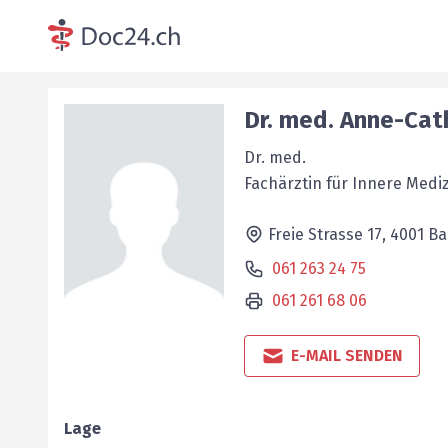
Dr. med.
Anne-Cat
Dr. med.
Fachärztin für Innere Medi
Freie Strasse 17,
4001
Ba
061 263 24 75
061 261 68 06
E-MAIL SENDEN
Lage