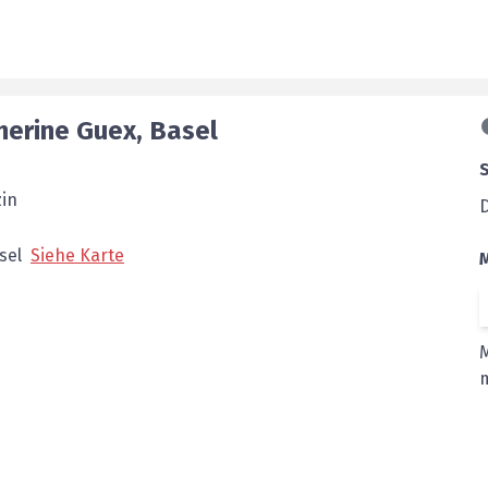
herine
Guex
,
Basel
zin
sel
Siehe Karte