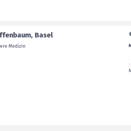
iffenbaum
,
Basel
nere Medizin