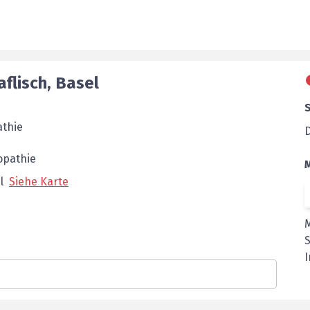
aflisch
,
Basel
athie
opathie
l
Siehe Karte
I