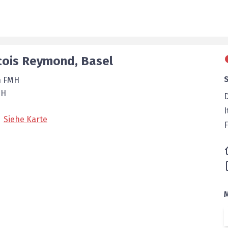
cois
Reymond
,
Basel
n FMH
MH
I
Siehe Karte
F