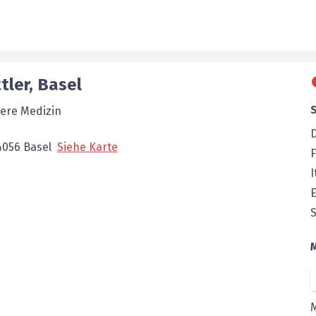
tler
,
Basel
nere Medizin
4056
Basel
Siehe Karte
F
I
E