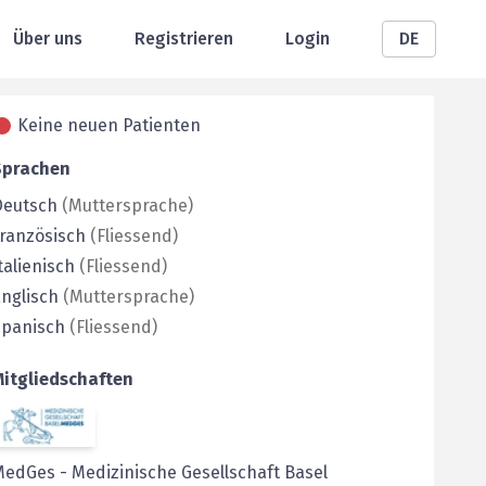
Über uns
Registrieren
Login
DE
Keine neuen Patienten
Sprachen
Deutsch
(
Muttersprache
)
ranzösisch
(
Fliessend
)
talienisch
(
Fliessend
)
nglisch
(
Muttersprache
)
Spanisch
(
Fliessend
)
Mitgliedschaften
MedGes
-
Medizinische Gesellschaft Basel