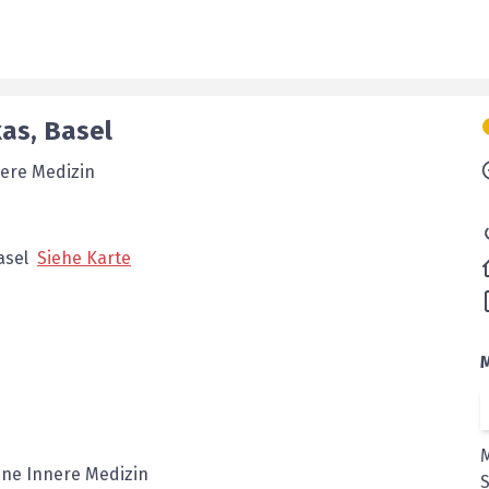
kas
,
Basel
nere Medizin
asel
Siehe Karte
ine Innere Medizin