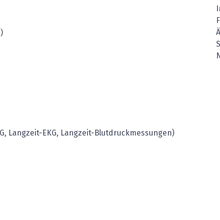
I
Ä
)
KG, Langzeit-EKG, Langzeit-Blutdruckmessungen)