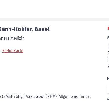
Kann-Kohler
,
Basel
Innere Medizin
l
Siehe Karte
F
I
E
 (SMSH/GHy, Praxislabor (KHM), Allgemeine Innere