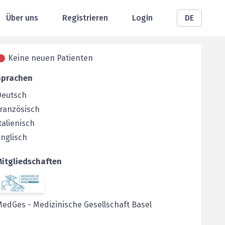
Über uns
Registrieren
Login
DE
Keine neuen Patienten
Sprachen
Deutsch
ranzösisch
talienisch
nglisch
Mitgliedschaften
MedGes
-
Medizinische Gesellschaft Basel