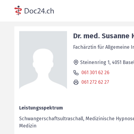
Dr. med.
Susanne
Fachärztin für Allgemeine 
Steinenring 1,
4051
Base
061 301 62 26
061 272 62 27
Leistungsspektrum
Schwangerschaftsultraschall, Medizinische Hypnose
Medizin