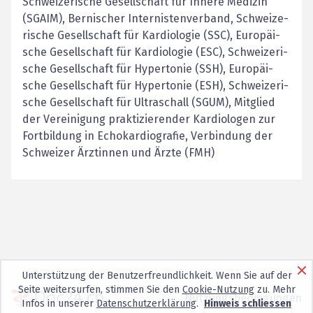
Schwei­ze­ri­sche Ge­sell­schaft für In­ne­re Me­di­zin
(SGAIM), Ber­ni­scher In­ter­nis­ten­ver­band, Schwei­ze­
ri­sche Ge­sell­schaft für Kar­dio­lo­gie (SSC), Eu­ro­päi­
sche Ge­sell­schaft für Kar­dio­lo­gie (ESC), Schwei­ze­ri­
sche Ge­sell­schaft für Hy­per­to­nie (SSH), Eu­ro­päi­
sche Ge­sell­schaft für Hy­per­to­nie (ESH), Schwei­ze­ri­
sche Ge­sell­schaft für Ul­tra­schall (SGUM), Mit­glied
der Ver­ei­ni­gung prak­ti­zie­ren­der Kar­dio­lo­gen zur
Fort­bil­dung in Echo­kar­dio­gra­fie, Ver­bin­dung der
Schwei­zer Ärz­tin­nen und Ärzte (FMH)
Unterstützung der Benutzerfreundlichkeit. Wenn Sie auf der
Seite weitersurfen, stimmen Sie den
Cookie-Nutzung
zu. Mehr
Nutzungsbedingungen
Infos in unserer
Datenschutzerklärung
.
Hinweis schliessen