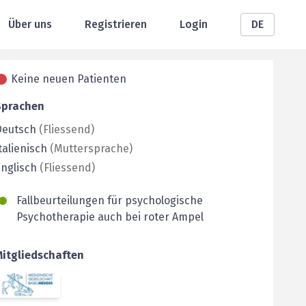
Über uns
Registrieren
Login
DE
Keine neuen Patienten
Sprachen
Deutsch
(
Fliessend
)
talienisch
(
Muttersprache
)
nglisch
(
Fliessend
)
Fallbeurteilungen für psychologische
Psychotherapie auch bei roter Ampel
Mitgliedschaften