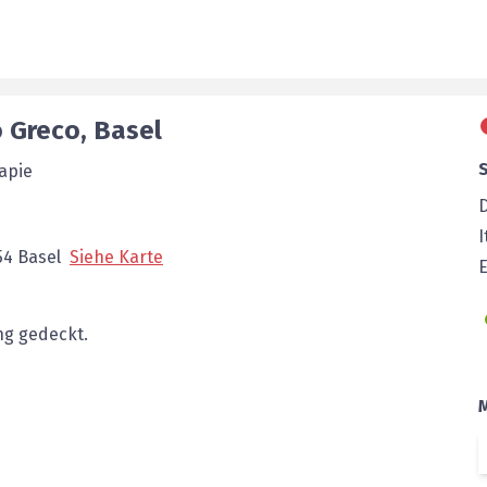
o
Greco
,
Basel
apie
I
54
Basel
Siehe Karte
E
g gedeckt.