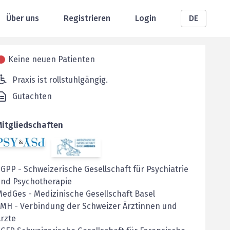
Über uns
Registrieren
Login
DE
Keine neuen Patienten
Praxis ist rollstuhlgängig.
Gutachten
Mitgliedschaften
SGPP
-
Schweizerische Gesellschaft für Psychiatrie
und Psychotherapie
MedGes
-
Medizinische Gesellschaft Basel
FMH
-
Verbindung der Schweizer Ärztinnen und
rzte