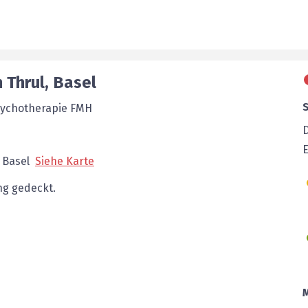
n
Thrul
,
Basel
Psychotherapie FMH
E
Basel
Siehe Karte
g gedeckt.