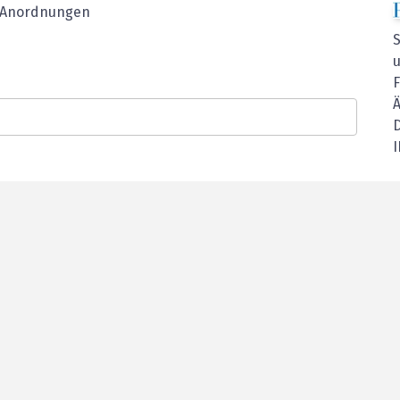
n, Anordnungen
Ä
D
I