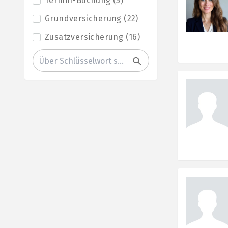
Termin-Buchung
(
5
)
Grundversicherung
(
22
)
Zusatzversicherung
(
16
)