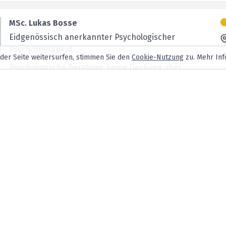
MSc. Lukas Bosse
Eidgenössisch anerkannter Psychologischer
Psychotherapeut
 der Seite weitersurfen, stimmen Sie den
Cookie-Nutzung
zu. Mehr Inf
Psychologische Beratung; keine Deckung über
Grundversicherung. Ggf. Zusatzvers.
MSc. Imân Sarah Hofer
MSc. Psychologin
Psychologische Beratung
MSc. Vincent Haller