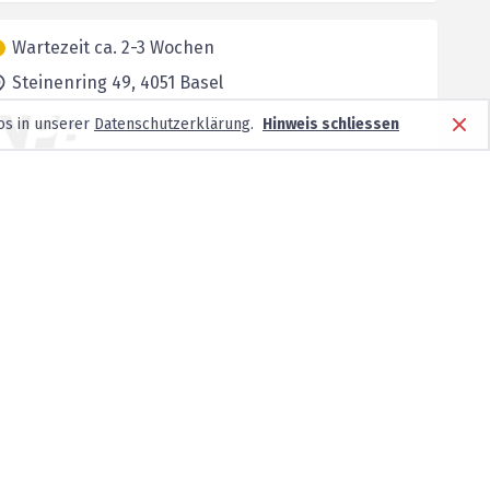
Wartezeit ca. 2-3 Wochen
Steinenring 49,
4051
Basel
os in unserer
Datenschutzerklärung
.
Hinweis schliessen
Wartezeit ca. 2-3 Wochen
Jungstrasse 31,
4056
Basel
Wartezeit ca. 2-3 Wochen