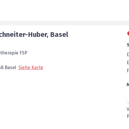
chneiter-Huber
,
Basel
otherapie FSP
E
58
Basel
Siehe Karte
F