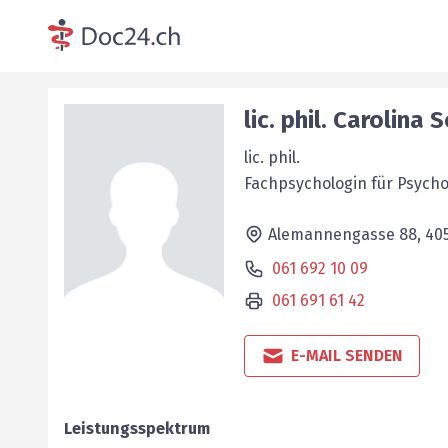
lic. phil.
Carolina
S
lic. phil.
Fachpsychologin für ­Psych
Alemannengasse 88,
40
061 692 10 09
061 691 61 42
E-MAIL SENDEN
Leistungsspektrum