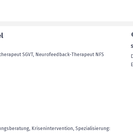
l
nstherapeut SGVT, Neurofeedback-Therapeut NFS
E
ungsberatung, Krisenintervention, Spezialisierung: