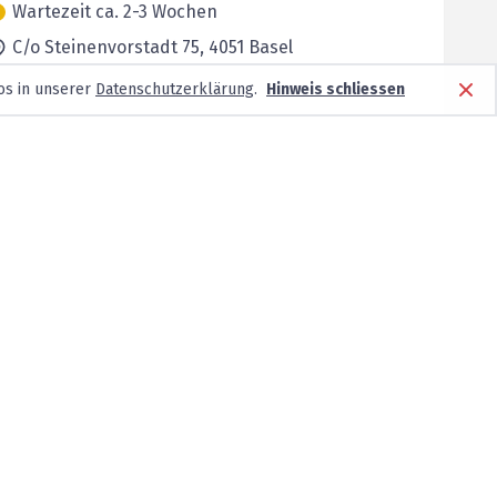
Wartezeit ca. 2-3 Wochen
C/o Steinenvorstadt 75,
4051
Basel
os in unserer
Datenschutzerklärung
.
Hinweis schliessen
Wartezeit ca. 2-3 Wochen
Austrasse 79,
4051
Basel
Wartezeit ca. 2-3 Wochen
Dornacherstrasse 154,
4053
Basel