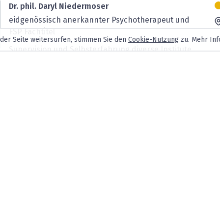
Dr. phil. Daryl Niedermoser
eidgenössisch anerkannter Psychotherapeut und
FSP Fachtitel
 der Seite weitersurfen, stimmen Sie den
Cookie-Nutzung
zu. Mehr Inf
Supervision und Selbsterfahrung diverse Institute
und Fachrichtung
MSc. Atilla Toptas
Eidg. anerkannter Psychotherapeut - FSP
Psychotherapie für Erwachsene und ­Jugendliche,
Paartherapie,Erziehungs­beratung,
Krisenintervention
MSc. Amelie Führe
Fachpsychologin für Psychotherapie FSP