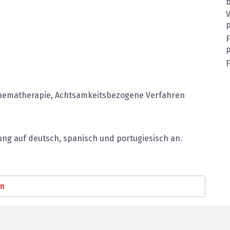
b
P
F
chematherapie, Achtsamkeitsbezogene Verfahren
ung auf deutsch, spanisch und portugiesisch an.
en