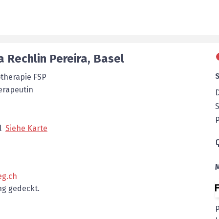
a
Rechlin Pereira
,
Basel
otherapie FSP
erapeutin
P
l
Siehe Karte
eg.ch
g gedeckt.