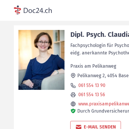
Dipl. Psych.
Claudi
Fachpsychologin für Psych
­eidg. anerkannte Psychoth
Praxis am Pelikanweg
Pelikanweg 2,
4054
Base
061 554 13 90
061 554 13 56
www.praxisampelikanw
Durch Grundversicherun
E-MAIL SENDEN