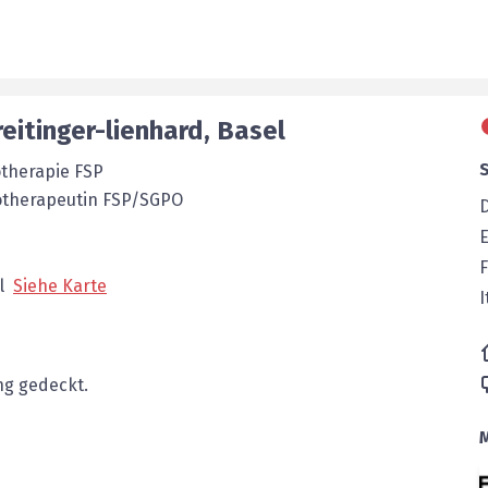
eitinger-lienhard
,
Basel
otherapie FSP
otherapeutin FSP/SGPO
E
F
l
Siehe Karte
I
g gedeckt.