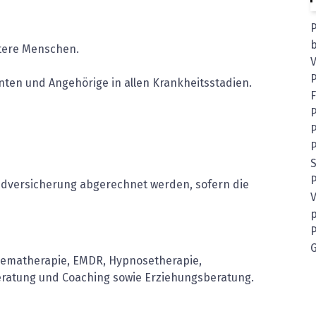
b
ltere Menschen.
ten und Angehörige in allen Krankheitsstadien.
P
S
ndversicherung abgerechnet werden, sofern die
V
p
P
G
chematherapie, EMDR, Hypnosetherapie,
eratung und Coaching sowie Erziehungsberatung.