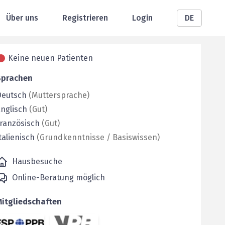
Über uns
Registrieren
Login
DE
Keine neuen Patienten
Sprachen
Deutsch
(
Muttersprache
)
nglisch
(
Gut
)
ranzösisch
(
Gut
)
talienisch
(
Grundkenntnisse / Basiswissen
)
Hausbesuche
Online-Beratung möglich
Mitgliedschaften