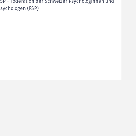
FSP
-
Föderation der Schweizer Psychologinnen und
sychologen (FSP)