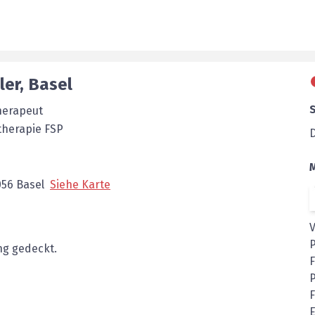
ler
,
Basel
herapeut
therapie FSP
056
Basel
Siehe Karte
g gedeckt.
P
F
E