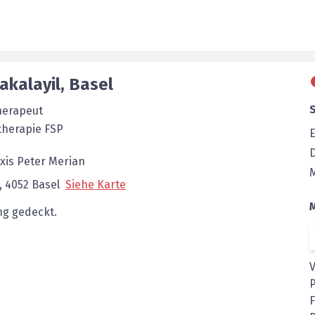
kalayil
,
Basel
herapeut
therapie FSP
E
axis Peter Merian
,
4052
Basel
Siehe Karte
g gedeckt.