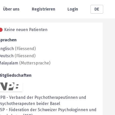
Über uns
Registrieren
Login
DE
Keine neuen Patienten
Sprachen
nglisch
(
Fliessend
)
Deutsch
(
Fliessend
)
Malayalam
(
Muttersprache
)
Mitgliedschaften
VPB
-
Verband der Psychotherapeutinnen und
Psychotherapeuten beider Basel
FSP
-
Föderation der Schweizer Psychologinnen und