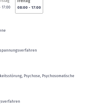
rstag
Freitag
-
17:00
08:00
-
17:00
ene
ntspannungsverfahren
chkeitsstörung, Psychose, Psychosomatische
sverfahren