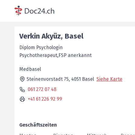
Verkin
Akyüz
,
Basel
Diplom Psychologin
Psychotherapeut,FSP anerkannt
Medbasel
Steinenvorstadt 75,
4051
Basel
Siehe Karte
061 272 07 48
+41 61 226 92 99
Geschäftszeiten